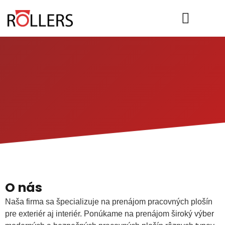
Nožnicové plošiny
Kĺbové plošiny
Teleskopické plošiny
Transportné plošiny
Stavebné stroje
O nás
Naša firma sa špecializuje na prenájom pracovných plošín
pre exteriér aj interiér. Ponúkame na prenájom široký výber