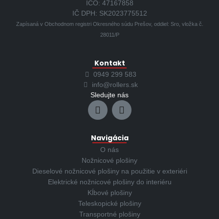
IČO: 47167858
IČ DPH: SK2023775512
Zapísaná v Obchodnom registri Okresného súdu Prešov, oddiel: Sro, vložka č.
28011/P
Kontakt
0949 299 583
info@rollers.sk
Sledujte nás
Navigácia
O nás
Nožnicové plošiny
Dieselové nožnicové plošiny na použitie v exteriéri
Elektrické nožnicové plošiny do interiéru
Kĺbové plošiny
Teleskopické plošiny
Transportné plošiny