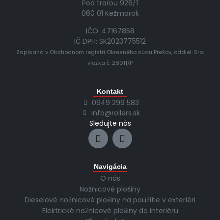
Pod traťou 926/1
060 01 Kežmarok
IČO: 47167858
IČ DPH: SK2023775512
Zapísaná v Obchodnom registri Okresného súdu Prešov, oddiel: Sro,
vložka č. 28011/P
Kontakt
0949 299 583
info@rollers.sk
Sledujte nás
Navigácia
O nás
Nožnicové plošiny
Dieselové nožnicové plošiny na použitie v exteriéri
Elektrické nožnicové plošiny do interiéru