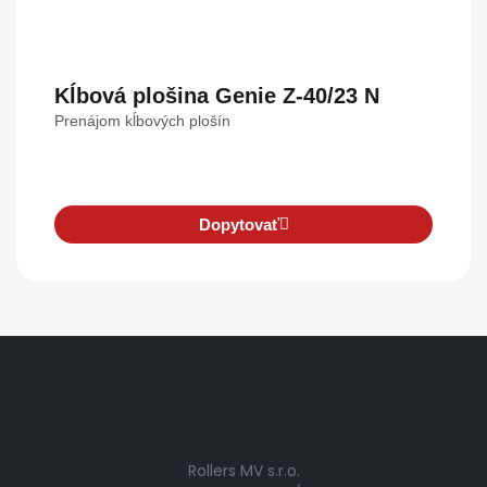
Kĺbová plošina Genie Z-40/23 N
Prenájom kĺbových plošín
Dopytovať
Rollers MV s.r.o.